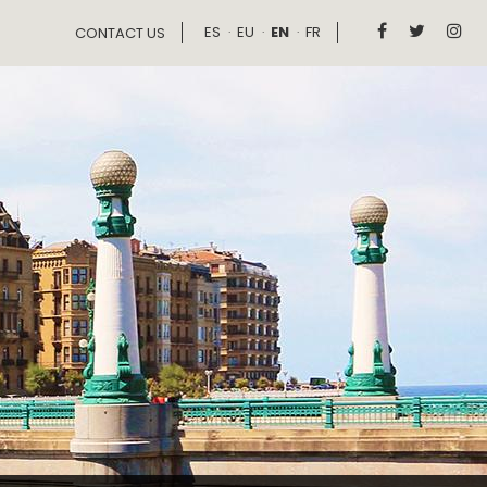
ES
EU
EN
FR



CONTACT US