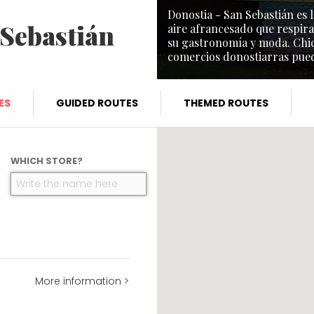
Donostia - San Sebastián es l
 Sebastián
aire afrancesado que respira
su gastronomía y moda. Chic 
comercios donostiarras puede
ES
GUIDED ROUTES
THEMED ROUTES
WHICH STORE?
More information >