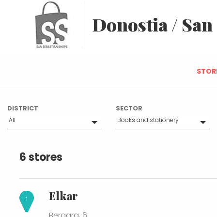
Donostia / San
STOR
DISTRICT
SECTOR
All
Books and stationery
Parte Vieja
All
Centro
Food
6 stores
Traditional markets
Crafts
Health & beauty
Sports
Elkar
Gifts
Others
Bergara, 6