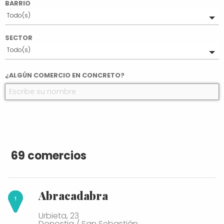
BARRIO
Todo(s)
Parte Vieja
SECTOR
Centro
Todo(s)
Antiguo
Gros
Alimentación
¿ALGÚN COMERCIO EN CONCRETO?
Eguia
Mercados tradicionales
Artesanía
Belleza y Salud
Deportes
Regalos
Otros
Joyería y Platería
69 comercios
Jugueterías
Librerías y Papelerías
Moda y Complementos
Abracadabra
Urbieta, 23
Donostia / San Sebastián