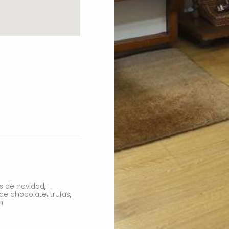
,
s de navidad
,
,
 de chocolate
trufas
n