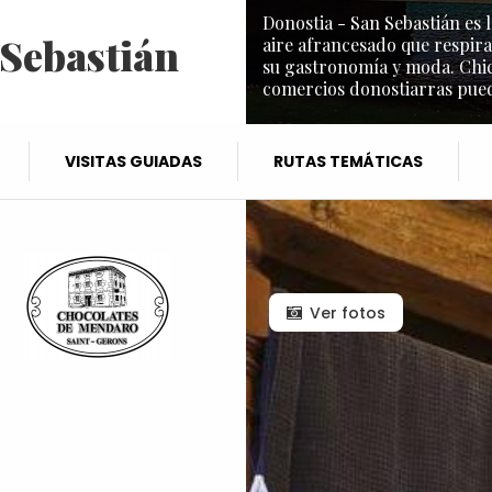
Donostia - San Sebastián es l
 Sebastián
aire afrancesado que respira
su gastronomía y moda. Chic 
comercios donostiarras puede
VISITAS GUIADAS
RUTAS TEMÁTICAS
Ver fotos