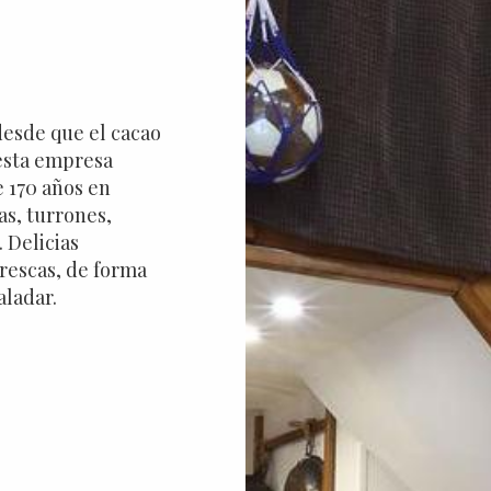
desde que el cacao
 esta empresa
e 170 años en
as, turrones,
. Delicias
rescas, de forma
aladar.