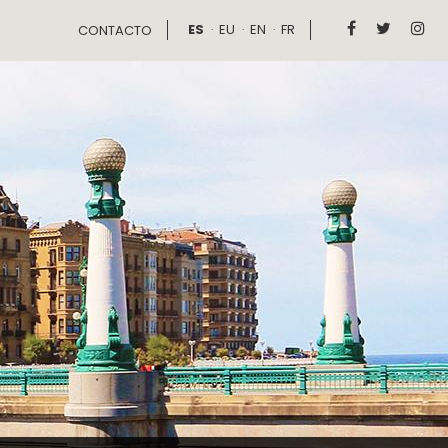
ES
EU
EN
FR



CONTACTO