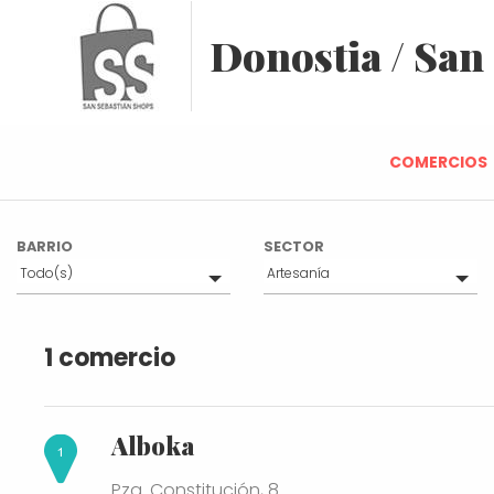
Donostia / San
COMERCIOS
BARRIO
SECTOR
Todo(s)
Artesanía
Parte Vieja
Todo(s)
Alimentación
1 comercio
Mercados tradicionales
Belleza y Salud
Deportes
Regalos
Alboka
Otros
Joyería y Platería
Pza. Constitución, 8