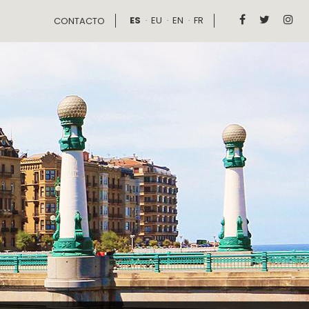
ES
EU
EN
FR



CONTACTO