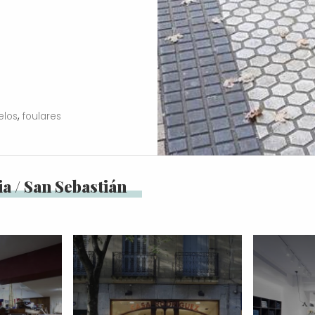
,
elos
foulares
a / San Sebastián