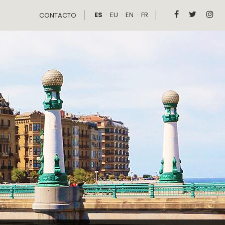
ES
EU
EN
FR



CONTACTO