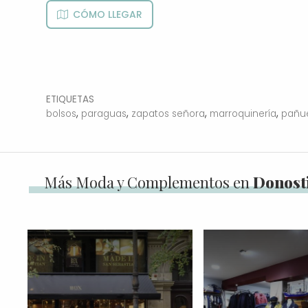
CÓMO LLEGAR
ETIQUETAS
,
,
,
,
bolsos
paraguas
zapatos señora
marroquinería
pañu
Más Moda y Complementos en
Donosti