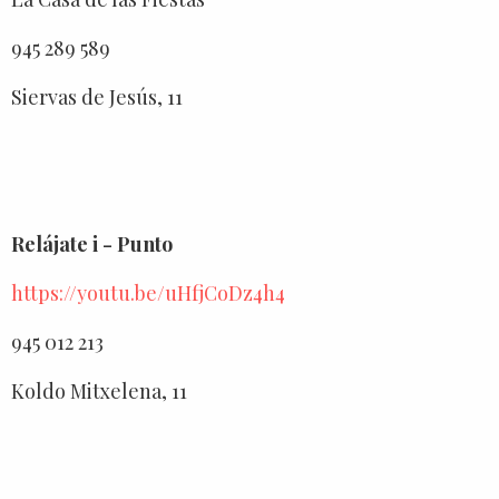
945 289 589
Siervas de Jesús, 11
Relájate i - Punto
https://youtu.be/uHfjCoDz4h4
945 012 213
Koldo Mitxelena, 11