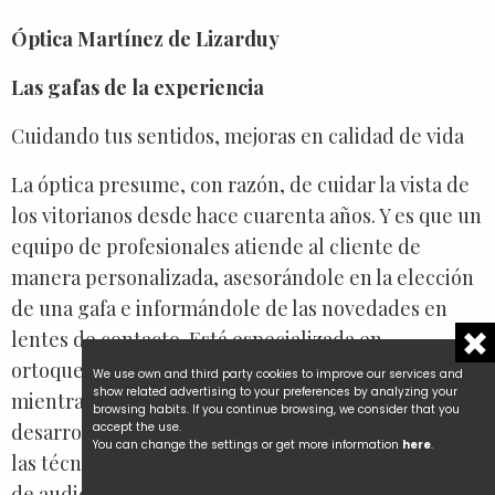
Óptica Martínez de Lizarduy
Las gafas de la experiencia
Cuidando tus sentidos, mejoras en calidad de vida
La óptica presume, con razón, de cuidar la vista de
los vitorianos desde hace cuarenta años. Y es que un
equipo de profesionales atiende al cliente de
manera personalizada, asesorándole en la elección
de una gafa e informándole de las novedades en
lentes de contacto. Está especializada en
ortoqueratología (lentes que corrigen tu visión
We use own and third party cookies to improve our services and
show related advertising to your preferences by analyzing your
mientras duermes), en terapia visual para
browsing habits. If you continue browsing, we consider that you
desarrollar capacidades y en audiología, aplicando
accept the use.
You can change the settings or get more information
here
.
las técnicas más avanzadas para corregir problemas
de audición.