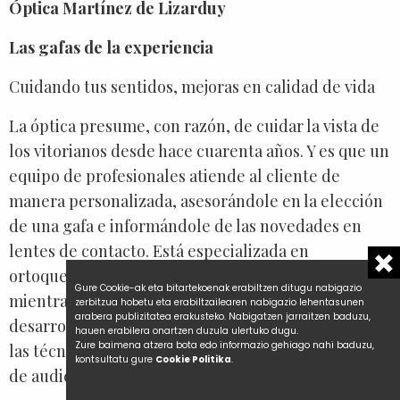
Óptica Martínez de Lizarduy
Las gafas de la experiencia
Cuidando tus sentidos, mejoras en calidad de vida
La óptica presume, con razón, de cuidar la vista de
los vitorianos desde hace cuarenta años. Y es que un
equipo de profesionales atiende al cliente de
manera personalizada, asesorándole en la elección
de una gafa e informándole de las novedades en
lentes de contacto. Está especializada en
ortoqueratología (lentes que corrigen tu visión
Gure Cookie-ak eta bitartekoenak erabiltzen ditugu nabigazio
mientras duermes), en terapia visual para
zerbitzua hobetu eta erabiltzailearen nabigazio lehentasunen
arabera publizitatea erakusteko. Nabigatzen jarraitzen baduzu,
desarrollar capacidades y en audiología, aplicando
hauen erabilera onartzen duzula ulertuko dugu.
Zure baimena atzera bota edo informazio gehiago nahi baduzu,
las técnicas más avanzadas para corregir problemas
kontsultatu gure
Cookie Politika
.
de audición.