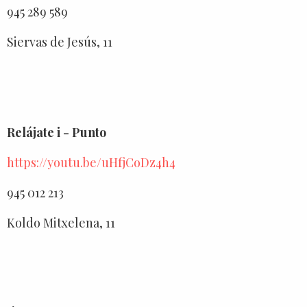
945 289 589
Siervas de Jesús, 11
Relájate i - Punto
https://youtu.be/uHfjCoDz4h4
945 012 213
Koldo Mitxelena, 11