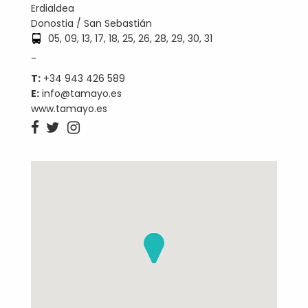
Erdialdea
Donostia / San Sebastián
05, 09, 13, 17, 18, 25, 26, 28, 29, 30, 31
-
T:
+34 943 426 589
E:
info@tamayo.es
www.tamayo.es


