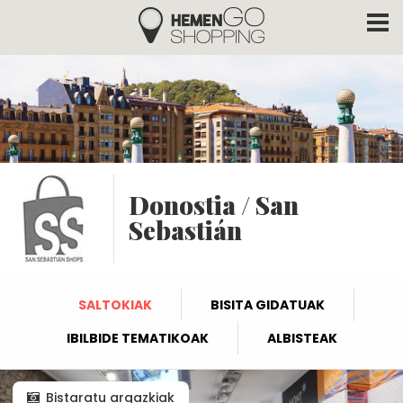
Hemengo Shopping
Skip to main content
Donostia / San
Sebastián
SALTOKIAK
BISITA GIDATUAK
IBILBIDE TEMATIKOAK
ALBISTEAK
Bistaratu argazkiak