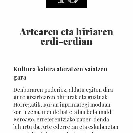
Artearen eta hiriaren
erdi-erdian
Kultura kalera ateratzen saiatzen
gara
Denboraren poderioz, aldatu egiten dira
gure gizartearen ohiturak eta gustuak.
Horregatik, 1914an inprimategi moduan
sortu zena, mende bat eta lau belaunaldi
geroago, erreferentziako paper-denda
bihurtu da. Arte ederretan eta eskulanetan