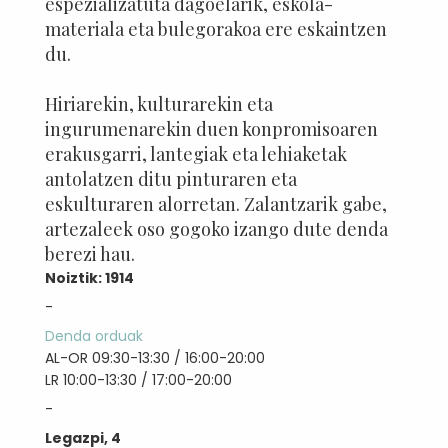
espezializatuta dagoelarik, eskola-
materiala eta bulegorakoa ere eskaintzen
du.
Hiriarekin, kulturarekin eta
ingurumenarekin duen konpromisoaren
erakusgarri, lantegiak eta lehiaketak
antolatzen ditu pinturaren eta
eskulturaren alorretan. Zalantzarik gabe,
artezaleek oso gogoko izango dute denda
berezi hau.
Noiztik: 1914
-
Denda orduak
AL-OR 09:30-13:30 / 16:00-20:00
LR 10:00-13:30 / 17:00-20:00
-
Legazpi, 4