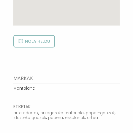
NOLA HELDU
MARKAK
Montblanc
ETIKETAK
,
,
,
arte ederrak
bulegorako materiala
paper-gauzak
,
,
,
idazteko gauzak
papera
eskulanak
artea