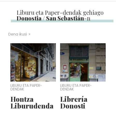
Liburu eta Paper-dendak gehiago
Donostia / San Sebastián
-n
Dena ikusi
LIBURU ETA PAPER-
LIBURU ETA PAPER-
DENDAK
DENDAK
Hontza
Librería
Liburudenda
Donosti