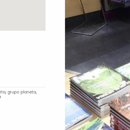
,
,
rta
grupo planeta
a