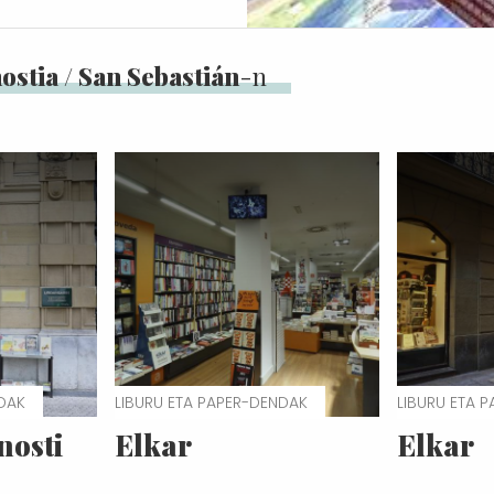
ostia / San Sebastián
-n
NDAK
LIBURU ETA PAPER-DENDAK
LIBURU ETA 
nosti
Elkar
Elkar