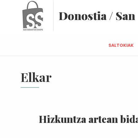
Donostia / San
SALTOKIAK
Elkar
Hizkuntza artean bid