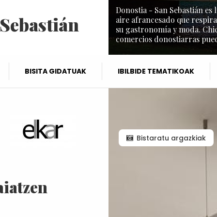
Donostia - San Sebastián es l
 Sebastián
aire afrancesado que respira
su gastronomía y moda. Chic 
comercios donostiarras puede
BISITA GIDATUAK
IBILBIDE TEMATIKOAK
Bistaratu argazkiak
aiatzen