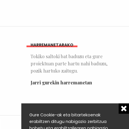
HARREMANETARAKO
Tokiko saltoki bat baduzu eta gure
proiektuan parte hartu nahi baduzu,
pozik hartuko zaitugu.
Jarri gurekin harremanetan
Gure Cookie-ak eta bitartekoenak
erabiltzen ditugu nabigazio zerbitzua
hobetu eta erabiltzailearen nabigazio