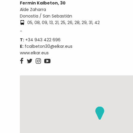
Fermin Kalbeton, 30
Alde Zaharra
Donostia / San Sebastián
05, 08, 09, 13, 21, 25, 26, 28, 29, 31, 42
-
T:
+34 943 422 696
E:
fcalbeton30@elkar.eus
www.elkar.eus



