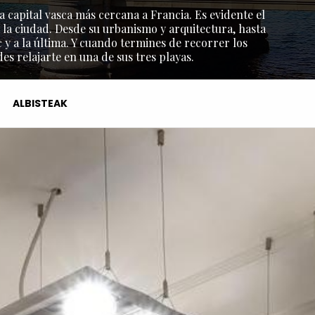
a capital vasca más cercana a Francia. Es evidente el
 la ciudad. Desde su urbanismo y arquitectura, hasta
y a la última. Y cuando termines de recorrer los
s relajarte en una de sus tres playas.
ALBISTEAK