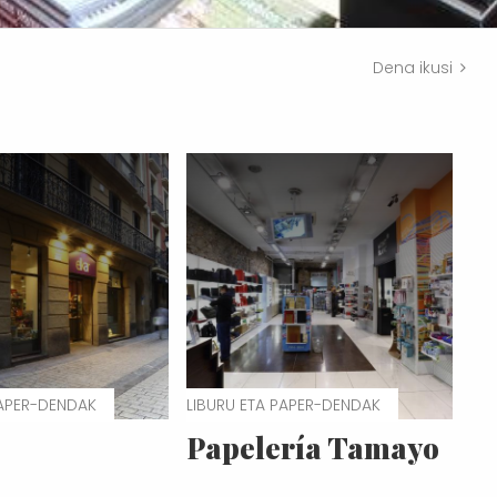
Dena ikusi
PAPER-DENDAK
LIBURU ETA PAPER-DENDAK
Papelería Tamayo