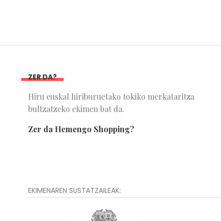
ZER DA?
Hiru euskal hiriburuetako tokiko merkataritza
bultzatzeko ekimen bat da.
Zer da Hemengo Shopping?
EKIMENAREN SUSTATZAILEAK: