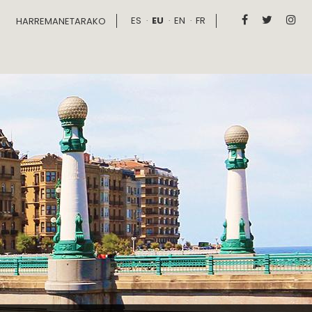
ES
EU
EN
FR



HARREMANETARAKO