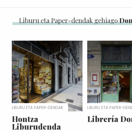
Liburu eta Paper-dendak gehiago
Don
LIBURU ETA PAPER-DENDAK
LIBURU ETA PAPER-DE
Hontza
Librería Do
Liburudenda