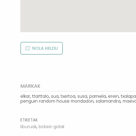
NOLA HELDU
MARKAK
,
,
,
,
,
,
,
elkar
ttarttalo
sua
txertoa
susa
pamiela
erein
txalapa
,
,
penguin random house mondadori
salamandra
maev
ETIKETAK
,
liburuak
bidaia-gidak