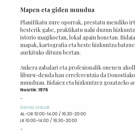
Mapen eta giden mundua
Planifikatu zure oporrak, prestatu mendiko ir
besterik gabe, praktikatu nahi duzun hizkunt
istorio magikoetan, lokal apain honetan. Bidai
mapak, kartografia eta beste hizkuntza batzue
aurkituko dituzu bertan.
Aukera zabalari eta profesionalik onenen aholk
liburu-denda hau erreferentzia da Donostiako
munduan. Bidaiez eta hizkuntzez gozatzeko a
Noiztik: 1976
-
Denda orduak
AL-OR 10:00-14:00 / 16:30-20:00
LR 10:00-14:00 / 16:30-20:00
-