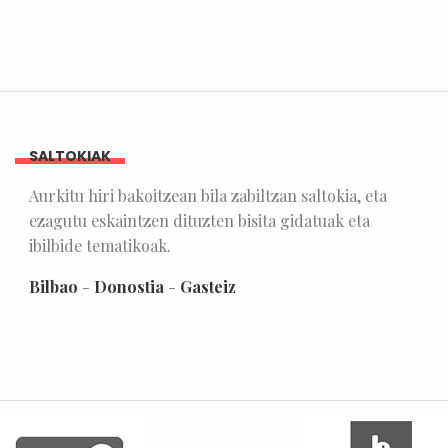
SALTOKIAK
Aurkitu hiri bakoitzean bila zabiltzan saltokia, eta
ezagutu eskaintzen dituzten bisita gidatuak eta
ibilbide tematikoak.
Bilbao
-
Donostia
-
Gasteiz