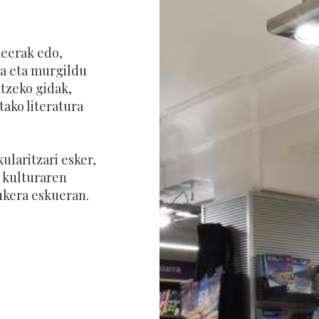
teerak edo,
za eta murgildu
atzeko gidak,
tako literatura
ularitzari esker,
 kulturaren
ukera eskueran.