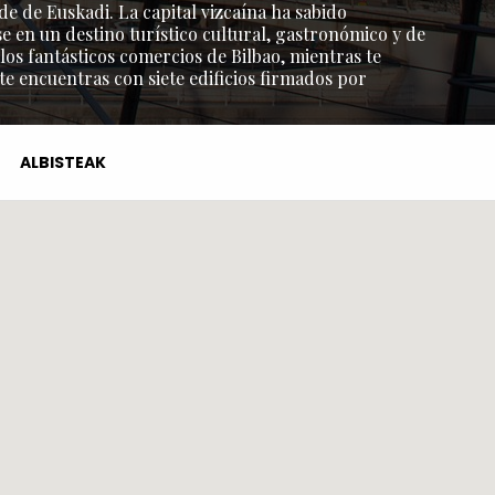
de de Euskadi. La capital vizcaína ha sabido
e en un destino turístico cultural, gastronómico y de
os fantásticos comercios de Bilbao, mientras te
 te encuentras con siete edificios firmados por
ALBISTEAK