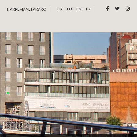
ES
EU
EN
FR



HARREMANETARAKO