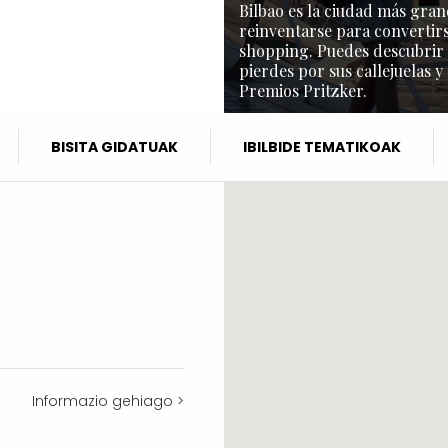
Bilbao es la ciudad más gran
reinventarse para convertirs
shopping. Puedes descubrir l
pierdes por sus callejuelas y
Premios Pritzker.
BISITA GIDATUAK
IBILBIDE TEMATIKOAK
Informazio gehiago >