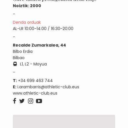
Noiztik: 2000
-
Denda orduak
AL-LR 10:00-14:00 / 16:30-20:00
-
Recalde Zumarkalea, 44
Bilbo Erdia
Bilbao
L1, L2 - Moyua
-
T:
+34 699 463 744
E:
i.arambarris@athletic-club.eus
www.athletic-club.eus



