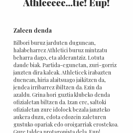
Athleeeee...tic! Eup!
Zaleen denda
Bilbori buruz jarduten dugunean,
halabeharrez Athletici buruz mintzatu
beharra dago, eta alderantziz. Lotuta
daude biak. Partida-egunetan, zuri-gorriz
janzten dira kaleak. Athleticek irabazten
duenean, hiria alaitsuago jaikitzen da,
jendea irribarrez ibiltzen da. Ezin da
azaldu. Grina hori guztia klubeko denda
ofizialetan biltzen da. Izan ere, saltoki
ofizialetan zure idoloek bezala janzteko
aukera duzu, edota edozein zaleturen
gustuko opariak edo oroigarriak erostekoa.
Gure taldea protagonista dela. Eup!