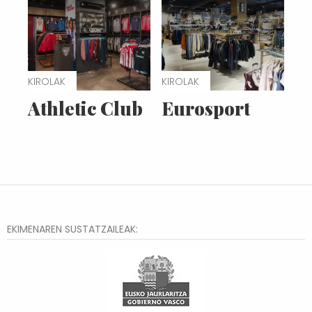
KIROLAK
KIROLAK
Athletic Club
Eurosport
EKIMENAREN SUSTATZAILEAK: