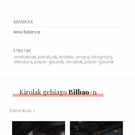
MARKAK
New Balance
ETIKETAK
,
,
,
,
oinetakoak
jostailuak
kiroleko arropa
bitxigintza
,
,
,
elikadura
paper-gauzak
larrukiak
paper-gauzak
Kirolak gehiago
Bilbao
-n
Dena ikusi