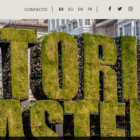
ES
EU
EN
FR



CONTACTO