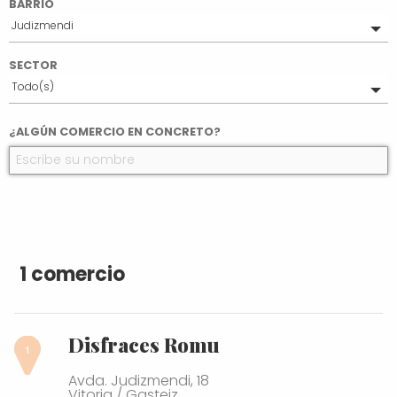
BARRIO
Judizmendi
Todo(s)
SECTOR
Ensanche
Todo(s)
Casco Medieval
Desamparados
Moda y Complementos
¿ALGÚN COMERCIO EN CONCRETO?
El Pilar
Coronación
Lovaina
Zaramaga
San Martín
Salburua
Zona rural este
Zabalgana
1 comercio
Casco Viejo
El Anglo
Lakua-Arriaga
Disfraces Romu
Judimendi
Txagorritxu
Avda. Judizmendi, 18
Santa Lucía
Vitoria / Gasteiz