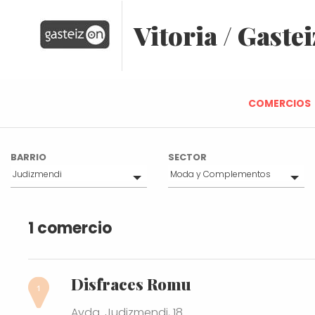
Vitoria / Gastei
COMERCIOS
BARRIO
SECTOR
Judizmendi
Moda y Complementos
Todo(s)
Todo(s)
Ensanche
1 comercio
Casco Medieval
Coronación
Lovaina
San Martín
Disfraces Romu
Casco Viejo
Santa Lucía
Avda. Judizmendi, 18