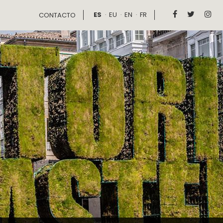
ES
EU
EN
FR



CONTACTO