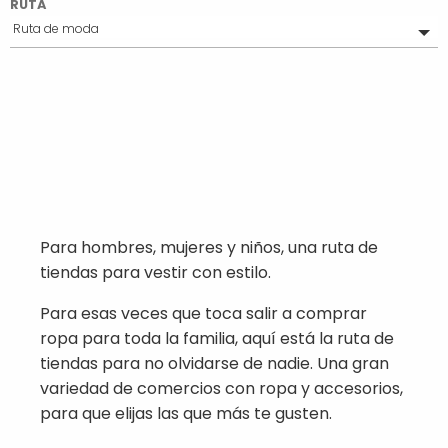
RUTA
Ruta de moda
Todo(s)
Euskal ruta
Ruta del buen gourmet
Ruta romántica
Ruta del bienestar
Un regalo de ruta
Ruta sport
Ruta para los peques
Ruta cultural
Para hombres, mujeres y niños, una ruta de
De ruta para casa
tiendas para vestir con estilo.
Para esas veces que toca salir a comprar
ropa para toda la familia, aquí está la ruta de
tiendas para no olvidarse de nadie. Una gran
variedad de comercios con ropa y accesorios,
para que elijas las que más te gusten.