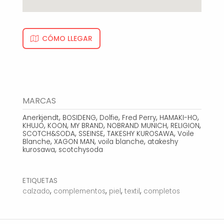
CÓMO LLEGAR
MARCAS
,
,
,
,
,
Anerkjendt
BOSIDENG
Dolfie
Fred Perry
HAMAKI-HO
,
,
,
,
,
KHUJO
KOON
MY BRAND
NOBRAND MUNICH
RELIGION
,
,
,
SCOTCH&SODA
SSEINSE
TAKESHY KUROSAWA
Voile
,
,
,
Blanche
XAGON MAN
voila blanche
atakeshy
,
kurosawa
scotchysoda
ETIQUETAS
,
,
,
,
calzado
complementos
piel
textil
completos