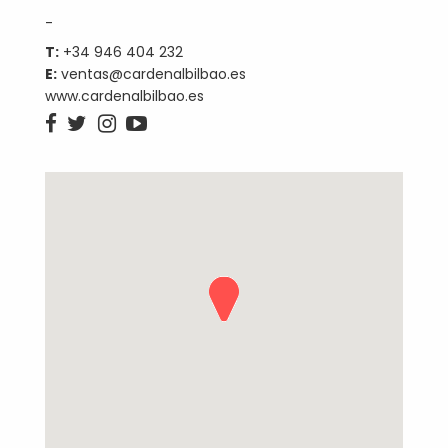
-
T:
+34 946 404 232
E:
ventas@cardenalbilbao.es
www.cardenalbilbao.es



