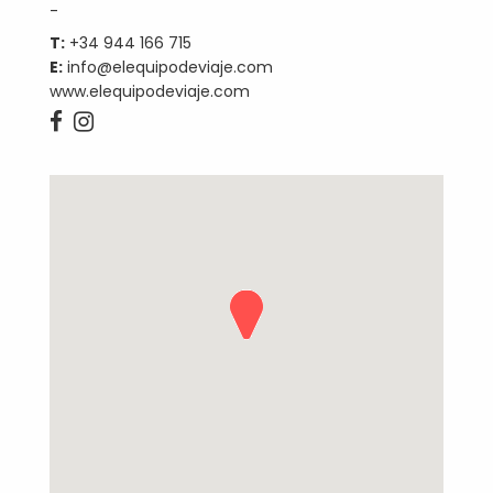
-
T:
+34 944 166 715
E:
info@elequipodeviaje.com
www.elequipodeviaje.com

