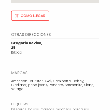
CÓMO LLEGAR
OTRAS DIRECCIONES
Gregorio Revilla,
25
Bilbao
MARCAS
,
,
,
,
American Tourister
Axel
Caminatta
Delsey
,
,
,
,
,
Gladiator
pepe jeans
Roncato
Samsonite
Slang
Verage
ETIQUETAS
,
,
,
,
billeteros
bolsos
maletas
mochilas
paraguas