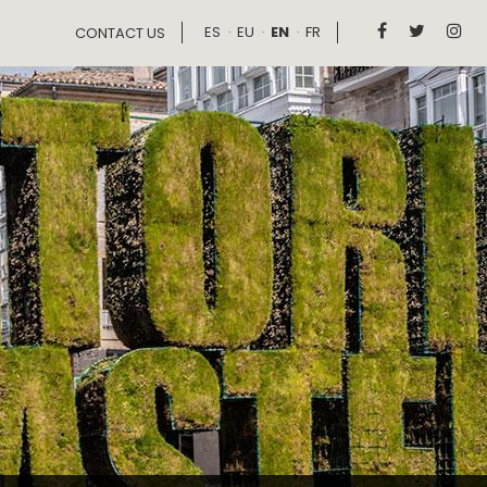
ES
EU
EN
FR



CONTACT US