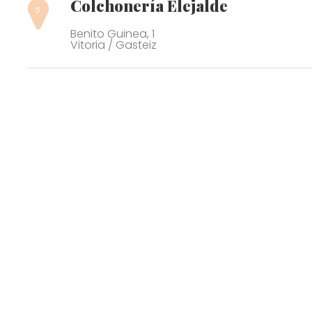
Colchonería Elejalde
Benito Guinea, 1
Vitoria / Gasteiz