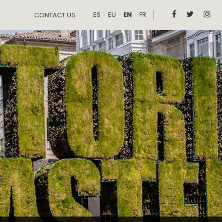
ES
EU
EN
FR



CONTACT US