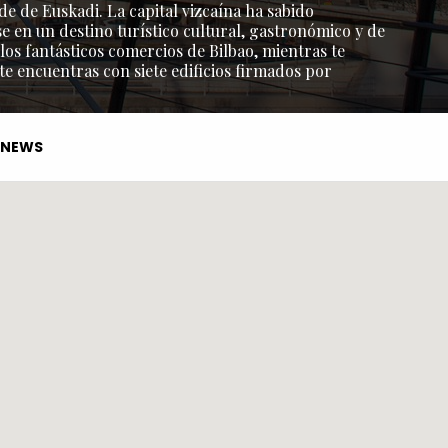
de de Euskadi. La capital vizcaína ha sabido
e en un destino turístico cultural, gastronómico y de
os fantásticos comercios de Bilbao, mientras te
 te encuentras con siete edificios firmados por
NEWS