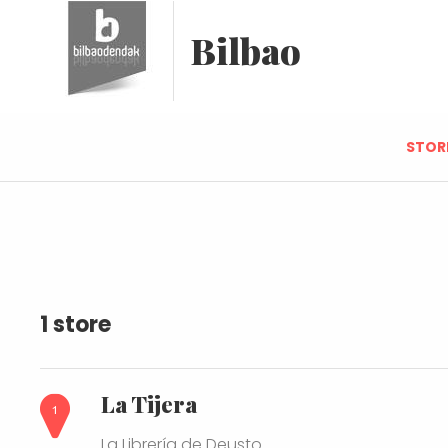
Bilbao
STOR
1 store
La Tijera
La Librería de Deusto