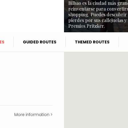
Bilbao es la ciudad más gran
reinventarse para convertirs
shopping. Puedes descubrir l
pierdes por sus callejuelas y
Premios Pritzker.
ES
GUIDED ROUTES
THEMED ROUTES
More information >