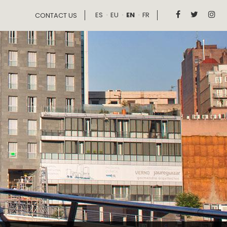
ES
EU
EN
FR



CONTACT US