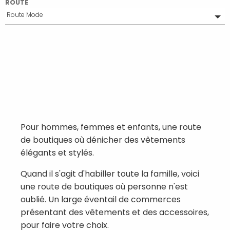
ROUTE
Route Mode
Tout
Euskal route
Route du bon gourmet
Route romantique
Route Bien-être
Un cadeau de route
Route Sport
Route pour les enfants
Route culturelle
Pour hommes, femmes et enfants, une route
De retour à la maison
de boutiques où dénicher des vêtements
Ruta moderna
élégants et stylés.
El comercio es prestigio
El comercio es tradición
Quand il s'agit d'habiller toute la famille, voici
El comercio con cuerpo y alma
une route de boutiques où personne n'est
El comercio es arte
oublié. Un large éventail de commerces
présentant des vêtements et des accessoires,
pour faire votre choix.