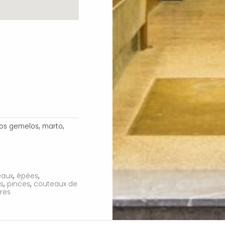
,
,
los gemelos
marto
,
,
eaux
épées
,
,
és
pinces
couteaux de
res