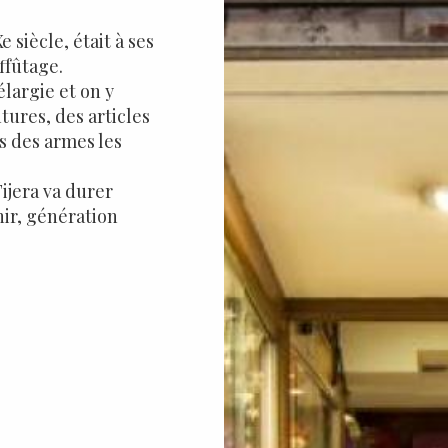
 siècle, était à ses
ffûtage.
élargie et on y
tures, des articles
s des armes les
Tijera va durer
nir, génération