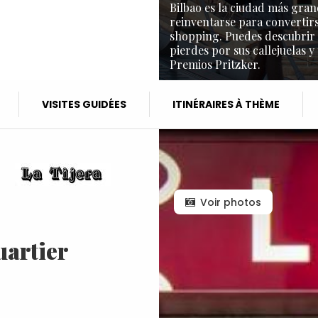
Bilbao es la ciudad más gran
reinventarse para convertirs
shopping. Puedes descubrir l
pierdes por sus callejuelas y
Premios Pritzker.
VISITES GUIDÉES
ITINÉRAIRES À THÈME
Voir photos
uartier