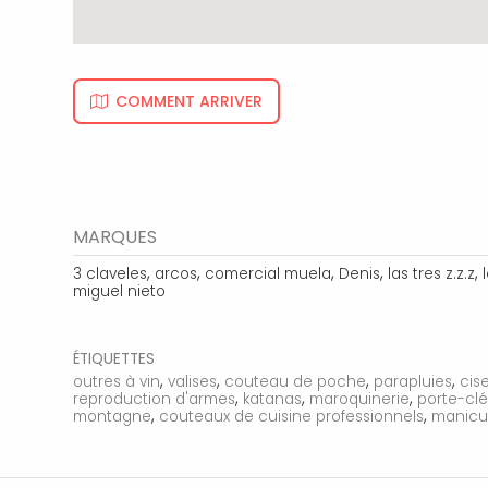
COMMENT ARRIVER
MARQUES
,
,
,
,
,
3 claveles
arcos
comercial muela
Denis
las tres z.z.z
miguel nieto
ÉTIQUETTES
,
,
,
,
outres à vin
valises
couteau de poche
parapluies
cis
,
,
,
reproduction d'armes
katanas
maroquinerie
porte-cl
,
,
montagne
couteaux de cuisine professionnels
manicu