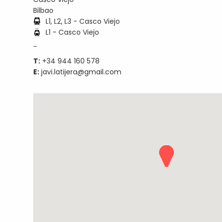
Bilbao
L1, L2, L3 - Casco Viejo
L1 - Casco Viejo
-
T:
+34 944 160 578
E:
javi.latijera@gmail.com