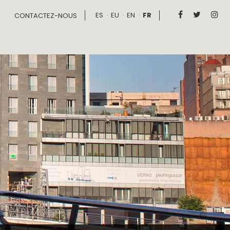
ES
EU
EN
FR



CONTACTEZ-NOUS