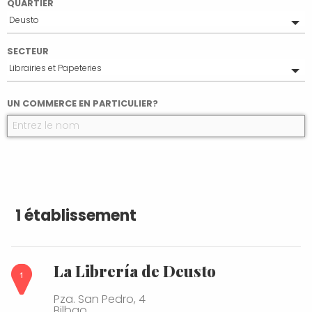
QUARTIER
Deusto
Tout
SECTEUR
Bilbao Centro
Librairies et Papeteries
Casco Viejo
Santutxu
Tout
UN COMMERCE EN PARTICULIER?
Distrito 2
Alimentation
Bilbao la Vieja
Marchés traditionnels
Zorroza
Beauté et Santé
Autres
Mode et Accessoires
1 établissement
La Librería de Deusto
Pza. San Pedro, 4
Bilbao