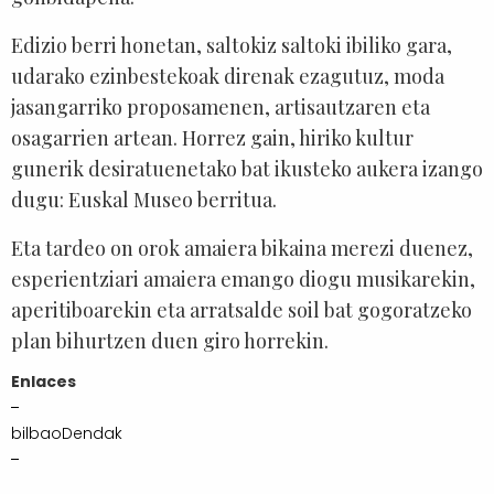
Edizio berri honetan, saltokiz saltoki ibiliko gara,
udarako ezinbestekoak direnak ezagutuz, moda
jasangarriko proposamenen, artisautzaren eta
osagarrien artean. Horrez gain, hiriko kultur
gunerik desiratuenetako bat ikusteko aukera izango
dugu: Euskal Museo berritua.
Eta tardeo on orok amaiera bikaina merezi duenez,
esperientziari amaiera emango diogu musikarekin,
aperitiboarekin eta arratsalde soil bat gogoratzeko
plan bihurtzen duen giro horrekin.
Enlaces
bilbaoDendak