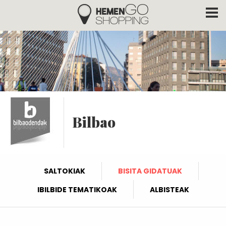
Hemengo Shopping
Skip to main content
Bilbao
SALTOKIAK
BISITA GIDATUAK
IBILBIDE TEMATIKOAK
ALBISTEAK