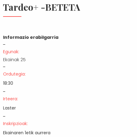
Tardeo+ -BETETA
Informazio erabilgarria
Egunak:
Ekainak 25
Ordutegia:
18:30
Irteera:
Laster
Inskripzioak:
Ekainaren 1etik aurrera