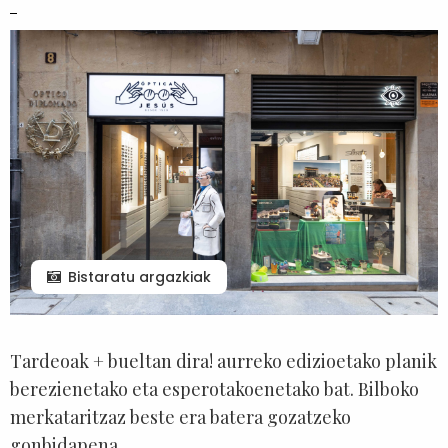
Bistaratu argazkiak
Tardeoak + bueltan dira! aurreko edizioetako planik
berezienetako eta esperotakoenetako bat. Bilboko
merkataritzaz beste era batera gozatzeko
gonbidapena.