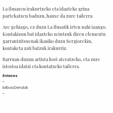
La ilusaren irakurtzeko eta idazteko grina
partekatzen baduzu, hauxe da zure tailerra.
Are gehiago, ez duzu La Ilusatik irten nahi izango.
Kontakizun bat idazteko zeintzuk diren elementu
garrantzitsuenak ikasiko duzu Sergiorekin,
kontaketa zati batzuk irakurriz.
Barruan duzun artista hori ateratzeko, eta zure
istorioa idatzi eta kontatzeko tailerra.
Enlaces
bilbaoDendak