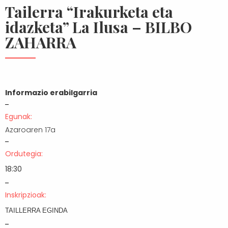
Tailerra “Irakurketa eta
idazketa” La Ilusa – BILBO
ZAHARRA
Informazio erabilgarria
Egunak:
Azaroaren 17a
Ordutegia:
18:30
Inskripzioak:
TAILLERRA EGINDA