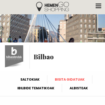
Hemengo Shopping
Skip to main content
Bilbao
SALTOKIAK
BISITA GIDATUAK
IBILBIDE TEMATIKOAK
ALBISTEAK