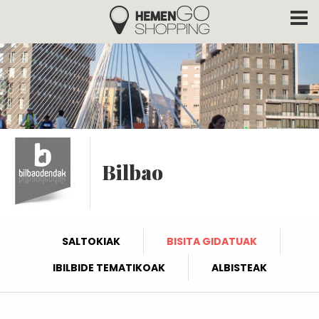
Hemengo Shopping
Skip to main content
Bilbao
SALTOKIAK
BISITA GIDATUAK
IBILBIDE TEMATIKOAK
ALBISTEAK