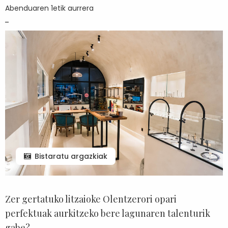
Abenduaren 1etik aurrera
Bistaratu argazkiak
Zer gertatuko litzaioke Olentzerori opari
perfektuak aurkitzeko bere lagunaren talenturik
gabe?