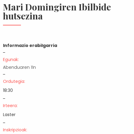
Mari Domingiren Ibilbide
hutsezina
Informazio erabilgarria
Egunak:
Abenduaren 11n
Ordutegia:
18:30
Irteera:
Laster
Inskripzioak: