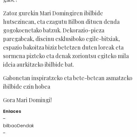
Zatoz gurekin Mari Domingiren ibilbide
hutsezinean, eta ezagutu Bilbon dituen denda
gogokoenetako batzuk. Dekorazio-pieza
paregabeak, diseinu esklusiboko egile-bitxiak,
espazio bakoitza biziz betetzen duten loreak eta
sormena pizteko eta denak zoriontsu egiteko mila
ideia aurkitzeko ibilbide bat.
Gabonetan inspiratzeko eta bete-betean asmatzeko
ibilbide ezin hobea
Gora Mari Domingi!
Enlaces
bilbaoDendak