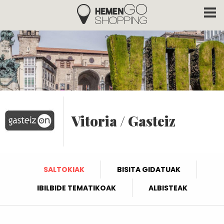
Hemengo Shopping
Skip to main content
Vitoria / Gasteiz
SALTOKIAK
BISITA GIDATUAK
IBILBIDE TEMATIKOAK
ALBISTEAK