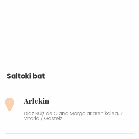
Saltoki bat
Arlekin
Diaz Ruiz de Olano Margolariaren kalea, 7
Vitoria / Gasteiz