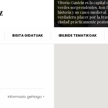
Vitoria-Gasteiz es la capita
verdes sorprendentes. Son f
z
historia y su casco medieval.
verdadero placer por la tra
ciudad prácticamente peaton
BISITA GIDATUAK
IBILBIDE TEMATIKOAK
Informazio gehiago >