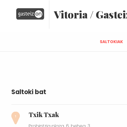
Vitoria / Gastei
SALTOKIAK
Saltoki bat
Txik Txak
Probintzia plaza, 6, behea, 3