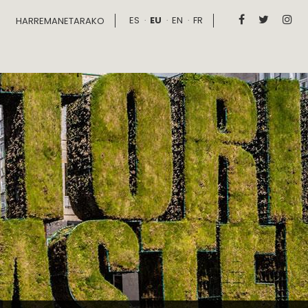
ES
EU
EN
FR



HARREMANETARAKO