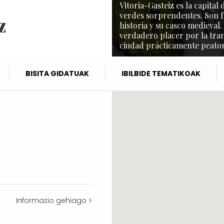
Vitoria-Gasteiz es la capita
verdes sorprendentes. Son f
z
historia y su casco medieval.
verdadero placer por la tra
ciudad prácticamente peaton
BISITA GIDATUAK
IBILBIDE TEMATIKOAK
Informazio gehiago >