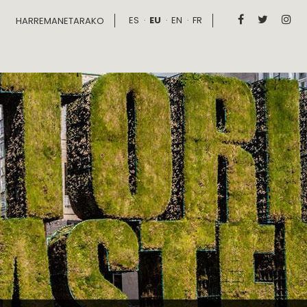
ES
EU
EN
FR



HARREMANETARAKO