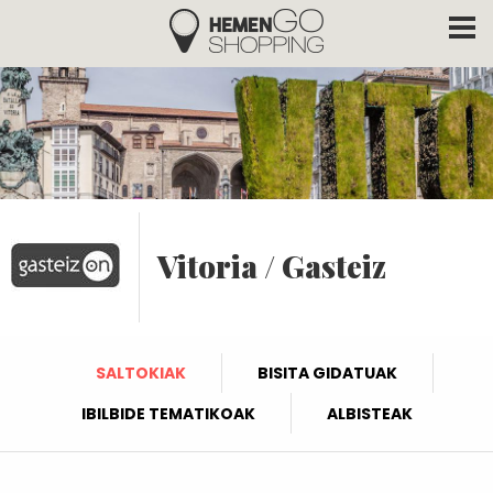
Hemengo Shopping
Skip to main content
Vitoria / Gasteiz
SALTOKIAK
BISITA GIDATUAK
IBILBIDE TEMATIKOAK
ALBISTEAK