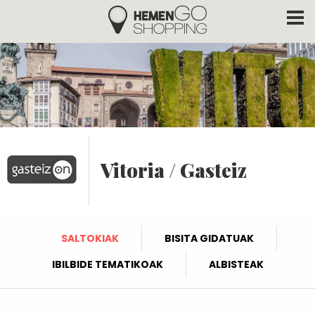
Hemengo Shopping
Skip to main content
Vitoria / Gasteiz
SALTOKIAK
BISITA GIDATUAK
IBILBIDE TEMATIKOAK
ALBISTEAK