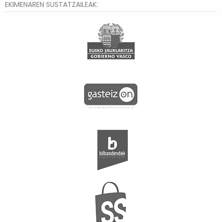
EKIMENAREN SUSTATZAILEAK: