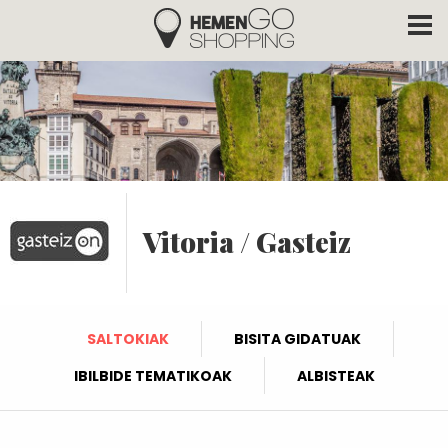
Hemengo Shopping
Skip to main content
Vitoria / Gasteiz
SALTOKIAK
BISITA GIDATUAK
IBILBIDE TEMATIKOAK
ALBISTEAK