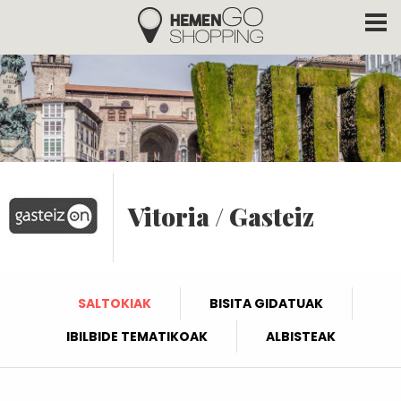
Hemengo Shopping
Skip to main content
Vitoria / Gasteiz
SALTOKIAK
BISITA GIDATUAK
IBILBIDE TEMATIKOAK
ALBISTEAK