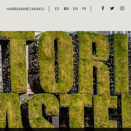
ES
EU
EN
FR



HARREMANETARAKO