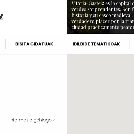
Vitoria-Gasteiz es la capita
verdes sorprendentes. Son f
z
historia y su casco medieval.
verdadero placer por la tra
ciudad prácticamente peaton
BISITA GIDATUAK
IBILBIDE TEMATIKOAK
Informazio gehiago >