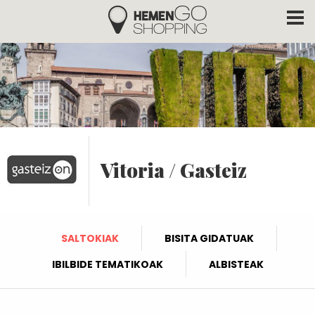
Hemengo Shopping
Skip to main content
Vitoria / Gasteiz
SALTOKIAK
BISITA GIDATUAK
IBILBIDE TEMATIKOAK
ALBISTEAK