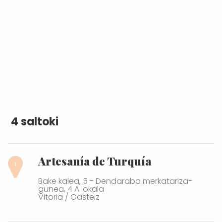
4 saltoki
Artesanía de Turquía
Bake kalea, 5 - Dendaraba merkatariza-
gunea, 4 A lokala
Vitoria / Gasteiz