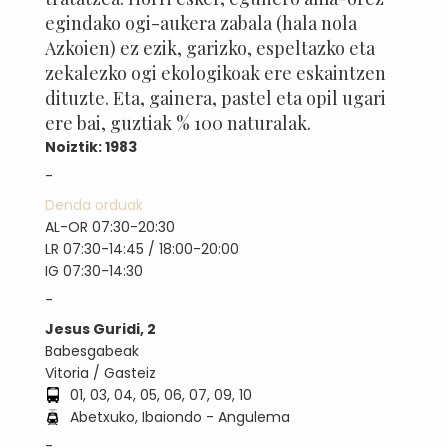
egindako ogi-aukera zabala (hala nola
Azkoien) ez ezik, garizko, espeltazko eta
zekalezko ogi ekologikoak ere eskaintzen
dituzte. Eta, gainera, pastel eta opil ugari
ere bai, guztiak % 100 naturalak.
Noiztik: 1983
-
Denda orduak
AL-OR 07:30-20:30
LR 07:30-14:45 / 18:00-20:00
IG 07:30-14:30
-
Jesus Guridi, 2
Babesgabeak
Vitoria / Gasteiz
01, 03, 04, 05, 06, 07, 09, 10
Abetxuko, Ibaiondo - Angulema
-