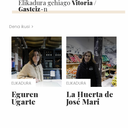
Elikadura gehiago
Vitoria /
Gasteiz
-n
Dena ikusi
ELIKADURA
ELIKADURA
Eguren
La Huerta de
Ugarte
José Mari