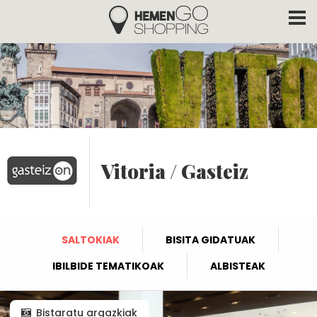
Hemengo Shopping
Skip to main content
Vitoria / Gasteiz
SALTOKIAK
BISITA GIDATUAK
IBILBIDE TEMATIKOAK
ALBISTEAK
Bistaratu argazkiak