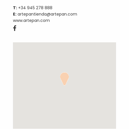
T:
+34 945 278 888
E:
artepantienda@artepan.com
www.artepan.com
