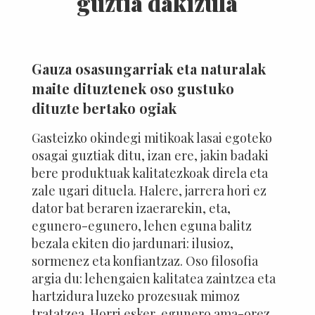
guztia dakizula
Gauza osasungarriak eta naturalak
maite dituztenek oso gustuko
dituzte bertako ogiak
Gasteizko okindegi mitikoak lasai egoteko
osagai guztiak ditu, izan ere, jakin badaki
bere produktuak kalitatezkoak direla eta
zale ugari dituela. Halere, jarrera hori ez
dator bat beraren izaerarekin, eta,
egunero-egunero, lehen eguna balitz
bezala ekiten dio jardunari: ilusioz,
sormenez eta konfiantzaz. Oso filosofia
argia du: lehengaien kalitatea zaintzea eta
hartzidura luzeko prozesuak mimoz
tratatzea. Horri esker, egunero ama-orez