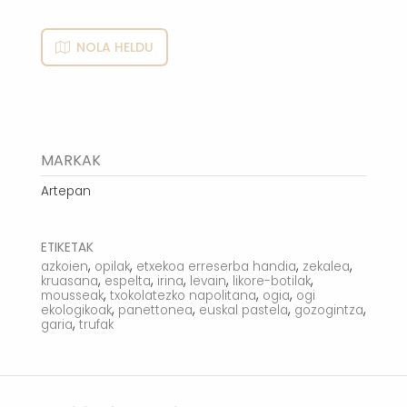
NOLA HELDU
MARKAK
Artepan
ETIKETAK
,
,
,
,
azkoien
opilak
etxekoa erreserba handia
zekalea
,
,
,
,
,
kruasana
espelta
irina
levain
likore-botilak
,
,
,
mousseak
txokolatezko napolitana
ogia
ogi
,
,
,
,
ekologikoak
panettonea
euskal pastela
gozogintza
,
garia
trufak