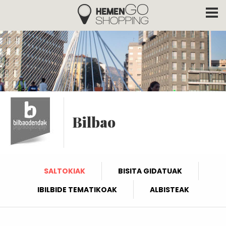
Hemengo Shopping
Skip to main content
Bilbao
SALTOKIAK
BISITA GIDATUAK
IBILBIDE TEMATIKOAK
ALBISTEAK