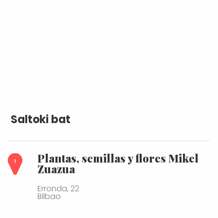
Saltoki bat
Plantas, semillas y flores Mikel
Zuazua
Erronda, 22
Bilbao