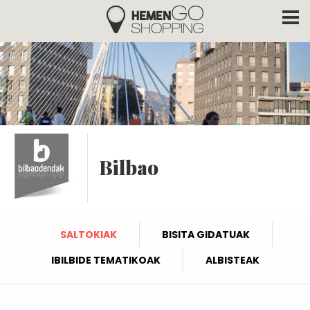
Hemengo Shopping
Skip to main content
Bilbao
SALTOKIAK
BISITA GIDATUAK
IBILBIDE TEMATIKOAK
ALBISTEAK