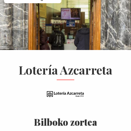
Lotería Azcarreta
Bilboko zortea