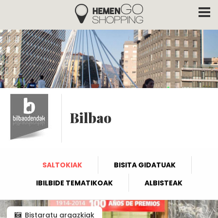
Hemengo Shopping
Skip to main content
Bilbao
SALTOKIAK
BISITA GIDATUAK
IBILBIDE TEMATIKOAK
ALBISTEAK
Bistaratu argazkiak