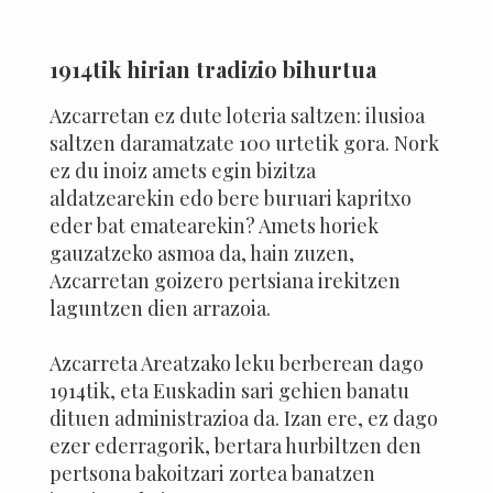
1914tik hirian tradizio bihurtua
Azcarretan ez dute loteria saltzen: ilusioa
saltzen daramatzate 100 urtetik gora. Nork
ez du inoiz amets egin bizitza
aldatzearekin edo bere buruari kapritxo
eder bat ematearekin? Amets horiek
gauzatzeko asmoa da, hain zuzen,
Azcarretan goizero pertsiana irekitzen
laguntzen dien arrazoia.
Azcarreta Areatzako leku berberean dago
1914tik, eta Euskadin sari gehien banatu
dituen administrazioa da. Izan ere, ez dago
ezer ederragorik, bertara hurbiltzen den
pertsona bakoitzari zortea banatzen