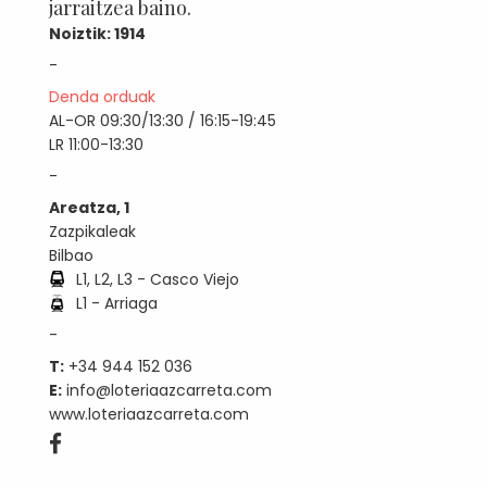
jarraitzea baino.
Noiztik: 1914
-
Denda orduak
AL-OR 09:30/13:30 / 16:15-19:45
LR 11:00-13:30
-
Areatza, 1
Zazpikaleak
Bilbao
L1, L2, L3 - Casco Viejo
L1 - Arriaga
-
T:
+34 944 152 036
E:
info@loteriaazcarreta.com
www.loteriaazcarreta.com
