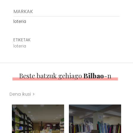
MARKAK
loteria
ETIKETAK
loteria
Beste batzuk gehiago
Bilbao
-n
Dena ikusi