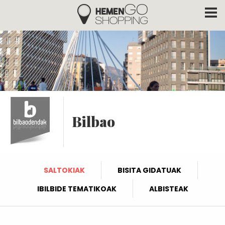
Hemengo Shopping
Skip to main content
Bilbao
SALTOKIAK
BISITA GIDATUAK
IBILBIDE TEMATIKOAK
ALBISTEAK