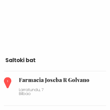
Saltoki bat
Farmacia Joseba R Golvano
Larratundu, 7
Bilbao