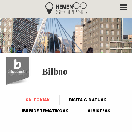
Hemengo Shopping
Skip to main content
Bilbao
SALTOKIAK
BISITA GIDATUAK
IBILBIDE TEMATIKOAK
ALBISTEAK