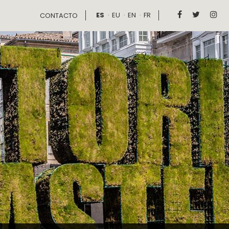
ES
EU
EN
FR



CONTACTO