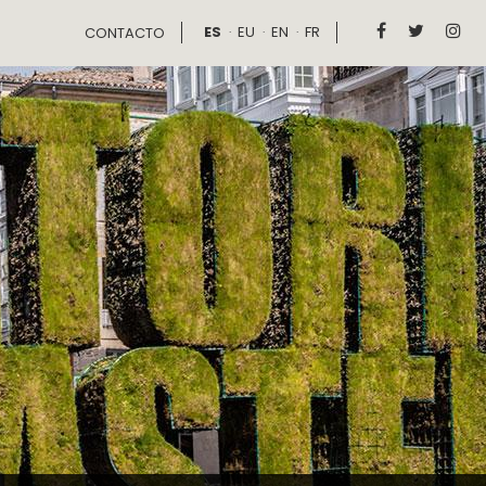
ES
EU
EN
FR



CONTACTO