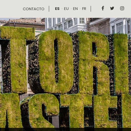
ES
EU
EN
FR



CONTACTO