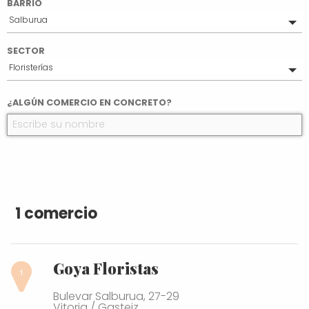
BARRIO
Salburua
Todo(s)
SECTOR
Ensanche
Floristerías
Desamparados
El Pilar
Todo(s)
¿ALGÚN COMERCIO EN CONCRETO?
Lovaina
Alimentación
Zabalgana
Lakua-Arriaga
Judimendi
1 comercio
Goya Floristas
Bulevar Salburua, 27-29
Vitoria / Gasteiz