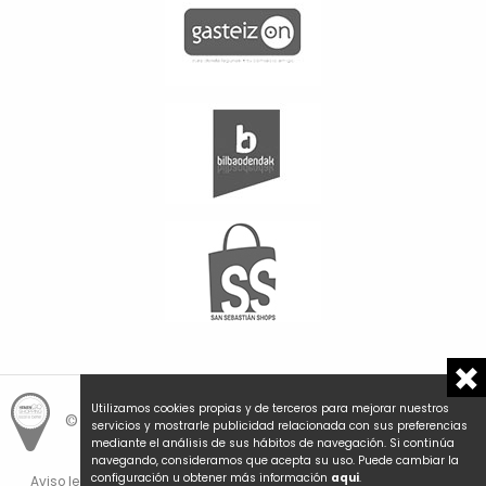
Utilizamos cookies propias y de terceros para mejorar nuestros
© Hemengo Shopping.
Local is better.
servicios y mostrarle publicidad relacionada con sus preferencias
mediante el análisis de sus hábitos de navegación. Si continúa
navegando, consideramos que acepta su uso. Puede cambiar la
configuración u obtener más información
aqui
.
Aviso legal y privacidad
Política de cookies