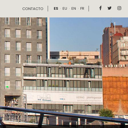
ES
EU
EN
FR



CONTACTO