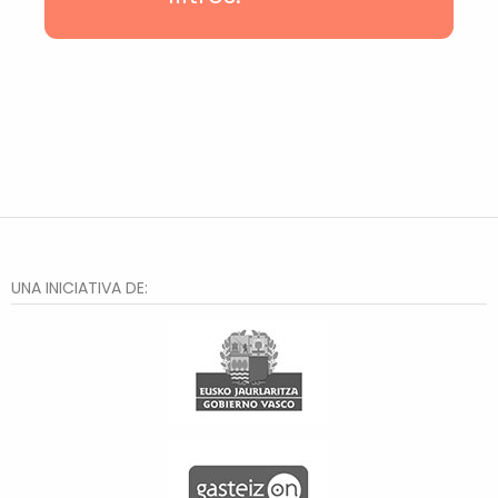
Casco Viejo
Txurdinaga
Deusto
Hiru Auzo
Otxarkoaga
Rekalde
Santutxu
Distrito 2
Bilbao la Vieja
Zorroza
El Anglo
Lakua-Arriaga
UNA INICIATIVA DE:
Txagorritxu
Santa Lucía
Judizmendi
Abusu
Arana