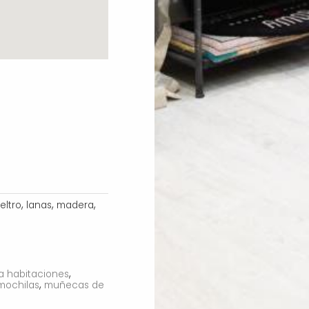
,
,
,
ieltro
lanas
madera
,
ra habitaciones
,
mochilas
muñecas de