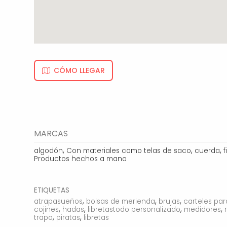
CÓMO LLEGAR
MARCAS
,
,
,
algodón
Con materiales como telas de saco
cuerda
f
Productos hechos a mano
ETIQUETAS
,
,
,
atrapasueños
bolsas de merienda
brujas
carteles pa
,
,
,
,
cojines
hadas
libretastodo personalizado
medidores
,
,
trapo
piratas
libretas