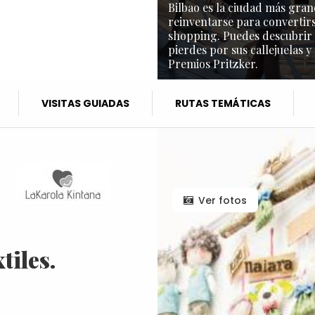
Bilbao es la ciudad más gran
reinventarse para convertirs
shopping. Puedes descubrir l
pierdes por sus callejuelas y
Premios Pritzker.
VISITAS GUIADAS
RUTAS TEMÁTICAS
Ver fotos
tiles.