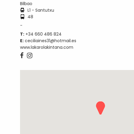
Bilbao
L1 - Santutxu
48
-
T:
+34 660 486 824
E:
ceciliaines31@hotmail.es
www.lakarolakintana.com

